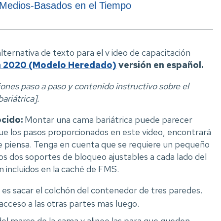
a Medios-Basados en el Tiempo
lternativa de texto para el v ideo de capacitación
a 2020 (Modelo Heredado)
versión en español.
ones paso a paso y contenido instructivo sobre el
ariátrica].
cido:
Montar una cama bariátrica puede parecer
gue los pasos proporcionados en este video, encontrará
e piensa. Tenga en cuenta que se requiere un pequeño
os dos soportes de bloqueo ajustables a cada lado del
n incluidos en la caché de FMS.
es sacar el colchón del contenedor de tres paredes.
acceso a las otras partes mas luego.
del marco de la cama y alinee las para que queden