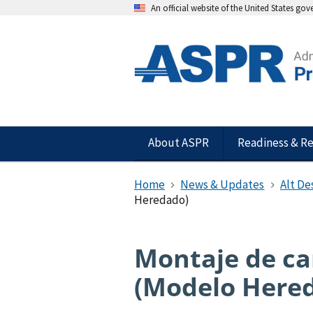
An official website of the United States go
About ASPR
Readiness & R
Home
News & Updates
Alt De
Heredado)​
Montaje de ca
(Modelo Hered